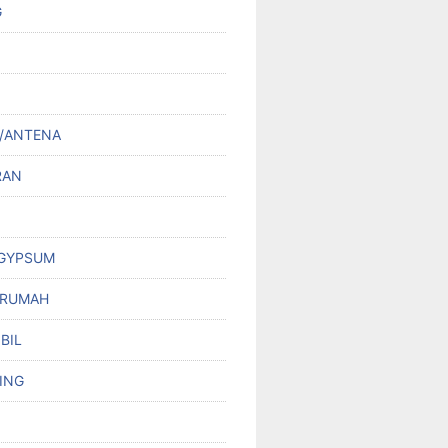
G
/ANTENA
RAN
 GYPSUM
 RUMAH
BIL
ING