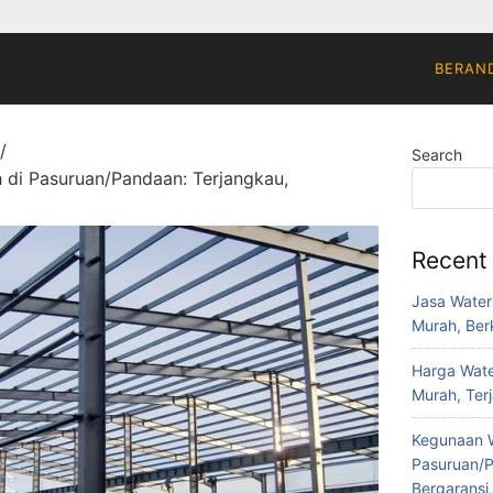
BERAN
Search
 di Pasuruan/Pandaan: Terjangkau,
Recent
Jasa Water
Murah, Berk
Harga Wate
Murah, Ter
Kegunaan W
Pasuruan/P
Bergaransi