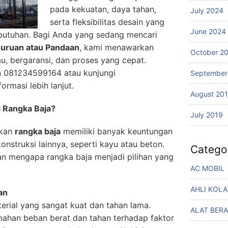
pada kekuatan, daya tahan,
July 2024
serta fleksibilitas desain yang
June 2024
butuhan. Bagi Anda yang sedang mencari
asuruan atau Pandaan
, kami menawarkan
October 2
u, bergaransi, dan proses yang cepat.
n 081234599164 atau kunjungi
September
ormasi lebih lanjut.
August 20
 Rangka Baja?
July 2019
akan
rangka baja
memiliki banyak keuntungan
nstruksi lainnya, seperti kayu atau beton.
Catego
an mengapa rangka baja menjadi pilihan yang
AC MOBIL
AHLI KOL
an
terial yang sangat kuat dan tahan lama.
ALAT BERA
han beban berat dan tahan terhadap faktor