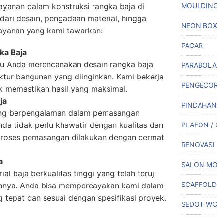
yanan dalam konstruksi rangka baja di
MOULDIN
dari desain, pengadaan material, hingga
NEON BOX
layanan yang kami tawarkan:
PAGAR
ka Baja
u Anda merencanakan desain rangka baja
PARABOLA
ktur bangunan yang diinginkan. Kami bekerja
PENGECO
 memastikan hasil yang maksimal.
ja
PINDAHAN
yang berpengalaman dalam pemasangan
nda tidak perlu khawatir dengan kualitas dan
PLAFON /
Proses pemasangan dilakukan dengan cermat
RENOVASI
a
SALON MO
l baja berkualitas tinggi yang telah teruji
SCAFFOLD
nnya. Anda bisa mempercayakan kami dalam
 tepat dan sesuai dengan spesifikasi proyek.
SEDOT WC