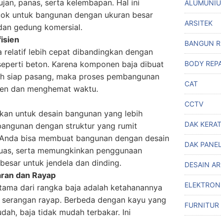
jan, panas, serta kelembapan. Hal ini
ALUMUNI
ok untuk bangunan dengan ukuran besar
ARSITEK
 dan gedung komersial.
isien
BANGUN 
relatif lebih cepat dibandingkan dengan
seperti beton. Karena komponen baja dibuat
BODY REPA
ah siap pasang, maka proses pembangunan
CAT
isien dan menghemat waktu.
CCTV
an untuk desain bangunan yang lebih
DAK KERA
 bangunan dengan struktur yang rumit
, Anda bisa membuat bangunan dengan desain
DAK PANE
 luas, serta memungkinkan penggunaan
besar untuk jendela dan dinding.
DESAIN A
ran dan Rayap
ELEKTRON
tama dari rangka baja adalah ketahanannya
 serangan rayap. Berbeda dengan kayu yang
FURNITUR
dah, baja tidak mudah terbakar. Ini