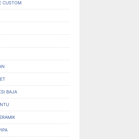
E CUSTOM
AN
SET
SI BAJA
INTU
KERAMIK
PIPA