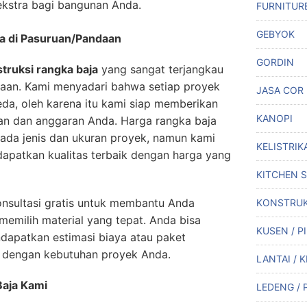
kstra bagi bangunan Anda.
FURNITUR
GEBYOK
ja di Pasuruan/Pandaan
GORDIN
truksi rangka baja
yang sangat terjangkau
daan. Kami menyadari bahwa setiap proyek
JASA COR
da, oleh karena itu kami siap memberikan
KANOPI
han dan anggaran Anda. Harga rangka baja
pada jenis dan ukuran proyek, namun kami
KELISTRIK
apatkan kualitas terbaik dengan harga yang
KITCHEN 
nsultasi gratis untuk membantu Anda
KONSTRUK
emilih material yang tepat. Anda bisa
KUSEN / P
apatkan estimasi biaya atau paket
i dengan kebutuhan proyek Anda.
LANTAI / 
Baja Kami
LEDENG / 