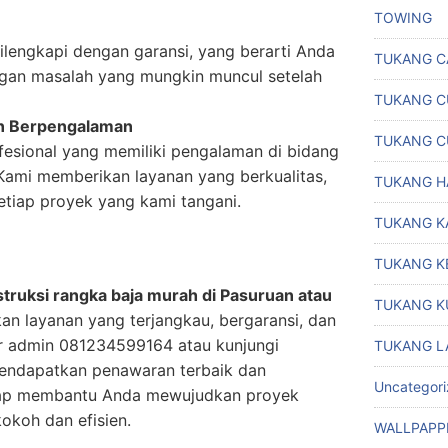
TOWING
lengkapi dengan garansi, yang berarti Anda
TUKANG C
ngan masalah yang mungkin muncul setelah
TUKANG C
an Berpengalaman
TUKANG C
ofesional yang memiliki pengalaman di bidang
 Kami memberikan layanan yang berkualitas,
TUKANG H
setiap proyek yang kami tangani.
TUKANG K
TUKANG K
truksi rangka baja murah di Pasuruan atau
TUKANG K
an layanan yang terjangkau, bergaransi, dan
r admin 081234599164 atau kunjungi
TUKANG L
endapatkan penawaran terbaik dan
Uncategor
 siap membantu Anda mewujudkan proyek
okoh dan efisien.
WALLPAPP