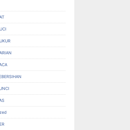
AT
UCI
UKUR
ARIAN
ACA
EBERSIHAN
UNCI
AS
ized
ER