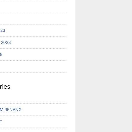
023
 2023
19
ries
AM RENANG
T