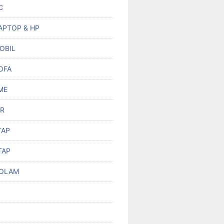
C
APTOP & HP
OBIL
OFA
ME
R
TAP
TAP
KOLAM