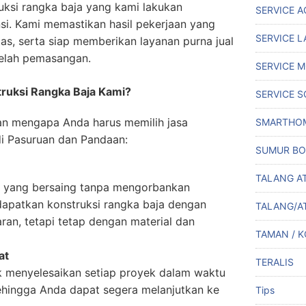
uksi rangka baja yang kami lakukan
SERVICE A
si. Kami memastikan hasil pekerjaan yang
SERVICE L
tas, serta siap memberikan layanan purna jual
telah pemasangan.
SERVICE M
ruksi Rangka Baja Kami?
SERVICE S
san mengapa Anda harus memilih jasa
SMARTHO
di Pasuruan dan Pandaan:
SUMUR BO
TALANG A
 yang bersaing tanpa mengorbankan
dapatkan konstruksi rangka baja dengan
TALANG/A
ran, tetapi tetap dengan material dan
TAMAN / 
at
TERALIS
 menyelesaikan setiap proyek dalam waktu
sehingga Anda dapat segera melanjutkan ke
Tips