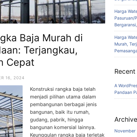
Harga Water
Pasuruan/P
Bergaransi
gka Baja Murah di
Harga Wate
Murah, Ter
aan: Terjangkau,
Pemasanga
n Cepat
Recent
R 16, 2024
A WordPre
Konstruksi rangka baja telah
Pandaan P
menjadi pilihan utama dalam
pembangunan berbagai jenis
bangunan, baik itu rumah,
Archiv
gudang, pabrik, hingga
bangunan komersial lainnya.
November
Keunggulan rangka baja terletak