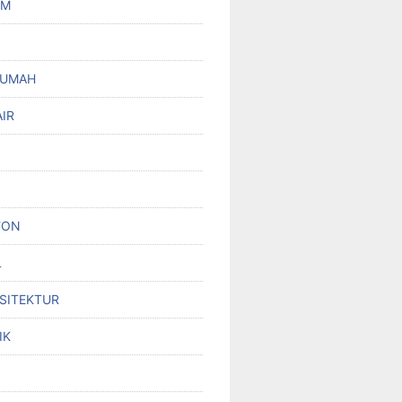
UM
RUMAH
IR
TON
L
RSITEKTUR
IK