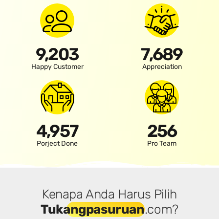
9,203
7,689
Happy Customer
Appreciation
4,957
256
Porject Done
Pro Team
Kenapa Anda Harus Pilih
Tukang
pasuruan
.com?