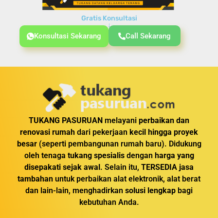
Gratis Konsultasi
↓
Konsultasi Sekarang
Call Sekarang
TUKANG PASURUAN
melayani
perbaikan dan
renovasi rumah
dari pekerjaan
kecil hingga proyek
besar
(seperti pembangunan rumah baru). Didukung
oleh tenaga
tukang spesialis
dengan
harga yang
disepakati sejak awal
. Selain itu,
TERSEDIA jasa
tambahan
untuk perbaikan alat elektronik, alat berat
dan lain-lain, menghadirkan
solusi lengkap
bagi
kebutuhan Anda.