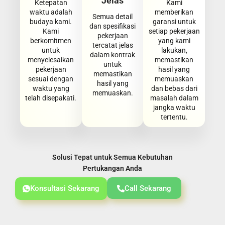
Jelas
Ketepatan
Kami
waktu adalah
memberikan
Semua detail
budaya kami.
garansi untuk
dan spesifikasi
Kami
setiap pekerjaan
pekerjaan
berkomitmen
yang kami
tercatat jelas
untuk
lakukan,
dalam kontrak
menyelesaikan
memastikan
untuk
pekerjaan
hasil yang
memastikan
sesuai dengan
memuaskan
hasil yang
waktu yang
dan bebas dari
memuaskan.
telah disepakati.
masalah dalam
jangka waktu
tertentu.
Solusi Tepat untuk Semua Kebutuhan
Pertukangan Anda
Konsultasi Sekarang
Call Sekarang