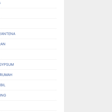
G
/ANTENA
RAN
 GYPSUM
 RUMAH
BIL
ING