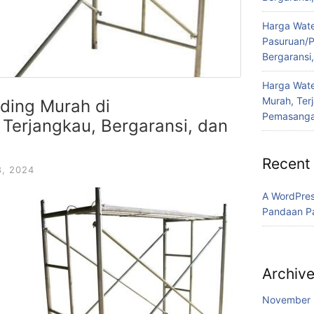
Harga Water
Pasuruan/P
Bergaransi
Harga Wate
Murah, Ter
ding Murah di
Pemasanga
Terjangkau, Bergaransi, dan
Recent
, 2024
A WordPre
Pandaan P
i
Archiv
November