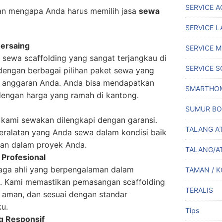
SERVICE A
san mengapa Anda harus memilih jasa
sewa
SERVICE L
Bersaing
SERVICE M
sewa scaffolding yang sangat terjangkau di
SERVICE S
dengan berbagai pilihan paket sewa yang
n anggaran Anda. Anda bisa mendapatkan
SMARTHO
 dengan harga yang ramah di kantong.
SUMUR BO
 kami sewakan dilengkapi dengan garansi.
TALANG A
ralatan yang Anda sewa dalam kondisi baik
an dalam proyek Anda.
TALANG/A
Profesional
enaga ahli yang berpengalaman dalam
TAMAN / 
. Kami memastikan pemasangan scaffolding
TERALIS
 aman, dan sesuai dengan standar
u.
Tips
g Responsif