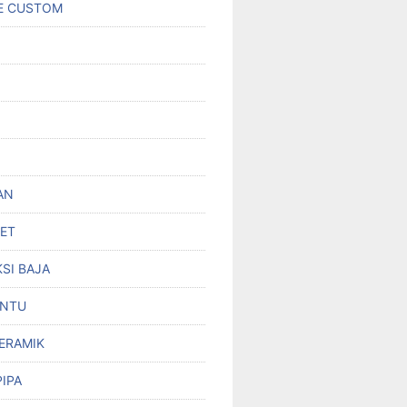
E CUSTOM
AN
SET
SI BAJA
INTU
KERAMIK
PIPA