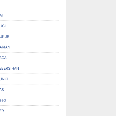
AT
UCI
UKUR
ARIAN
ACA
EBERSIHAN
UNCI
AS
ized
ER