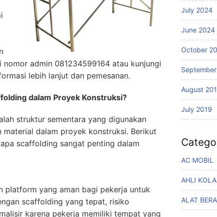
July 2024
i
June 2024
October 2
n
i nomor admin 081234599164 atau kunjungi
September
formasi lebih lanjut dan pemesanan.
August 20
olding dalam Proyek Konstruksi?
July 2019
alah struktur sementara yang digunakan
material dalam proyek konstruksi. Berikut
Catego
apa scaffolding sangat penting dalam
AC MOBIL
AHLI KOL
n platform yang aman bagi pekerja untuk
ALAT BERA
engan scaffolding yang tepat, risiko
malisir karena pekerja memiliki tempat yang