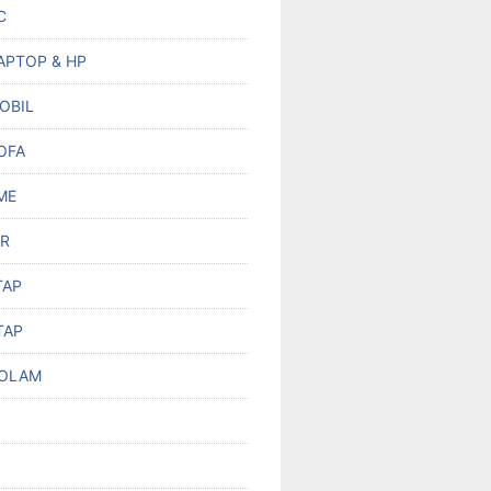
C
APTOP & HP
OBIL
OFA
ME
R
TAP
TAP
KOLAM