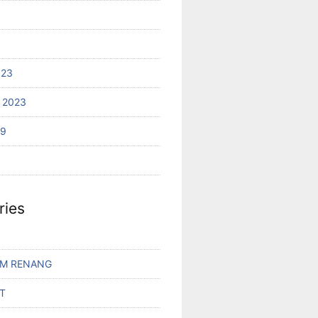
023
 2023
19
ries
AM RENANG
T