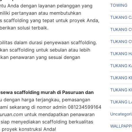
TOWING
ntu Anda dengan layanan pelanggan yang
emiliki pertanyaan atau membutuhkan
TUKANG C
is scaffolding yang tepat untuk proyek Anda,
erikan solusi terbaik.
TUKANG C
TUKANG C
ilitas dalam durasi penyewaan scaffolding.
n scaffolding untuk sebulan atau lebih
TUKANG H
ikan penawaran yang sesuai dengan
TUKANG K
TUKANG K
TUKANG K
 sewa scaffolding murah di Pasuruan dan
u dengan harga terjangkau, pemasangan
TUKANG L
 kami sekarang di nomor admin 081234599164
Uncategor
uruan.com
untuk mendapatkan penawaran
siap menyediakan scaffolding berkualitas
WALLPAPP
proyek konstruksi Anda!