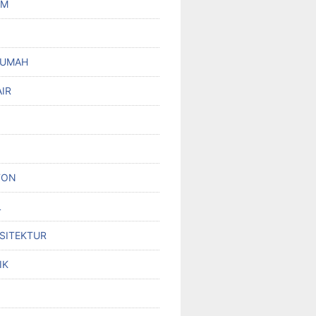
UM
RUMAH
IR
TON
L
RSITEKTUR
IK