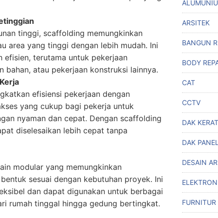
ALUMUNI
tinggian
ARSITEK
an tinggi, scaffolding memungkinkan
BANGUN 
u area yang tinggi dengan lebih mudah. Ini
 efisien, terutama untuk pekerjaan
BODY REPA
bahan, atau pekerjaan konstruksi lainnya.
Kerja
CAT
gkatkan efisiensi pekerjaan dengan
CCTV
kses yang cukup bagi pekerja untuk
gan nyaman dan cepat. Dengan scaffolding
DAK KERA
pat diselesaikan lebih cepat tanpa
DAK PANE
DESAIN A
esain modular yang memungkinkan
bentuk sesuai dengan kebutuhan proyek. Ini
ELEKTRON
eksibel dan dapat digunakan untuk berbagai
FURNITUR
dari rumah tinggal hingga gedung bertingkat.