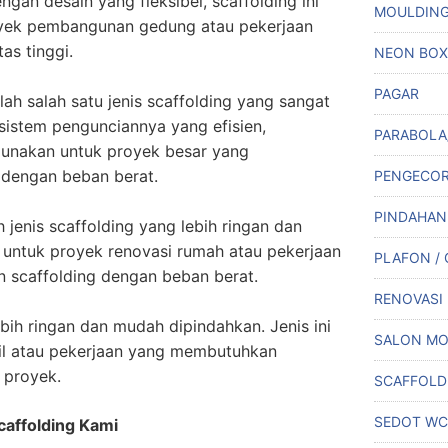
gan desain yang fleksibel, scaffolding ini
MOULDIN
oyek pembangunan gedung atau pekerjaan
as tinggi.
NEON BOX
PAGAR
ah salah satu jenis scaffolding yang sangat
 sistem pengunciannya yang efisien,
PARABOLA
digunakan untuk proyek besar yang
dengan beban berat.
PENGECO
PINDAHAN
 jenis scaffolding yang lebih ringan dan
untuk proyek renovasi rumah atau pekerjaan
PLAFON /
 scaffolding dengan beban berat.
RENOVASI
bih ringan dan mudah dipindahkan. Jenis ini
SALON MO
il atau pekerjaan yang membutuhkan
i proyek.
SCAFFOLD
SEDOT WC
affolding Kami