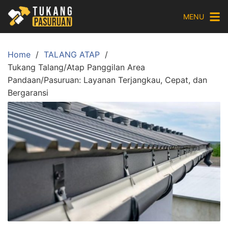
Skip
MENU
to
content
Home
TALANG ATAP
Tukang Talang/Atap Panggilan Area
Pandaan/Pasuruan: Layanan Terjangkau, Cepat, dan
Bergaransi