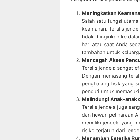
Meningkatkan Keaman
Salah satu fungsi utama
keamanan. Teralis jend
tidak diinginkan ke dal
hari atau saat Anda sed
tambahan untuk keluarg
Mencegah Akses Pencu
Teralis jendela sangat 
Dengan memasang terali
penghalang fisik yang s
pencuri untuk memasuki 
Melindungi Anak-anak 
Teralis jendela juga san
dan hewan peliharaan And
memiliki jendela yang m
risiko terjatuh dari jende
Menambah Estetika R