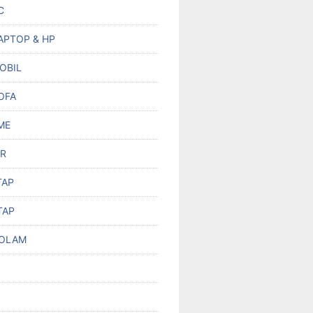
C
APTOP & HP
OBIL
OFA
ME
R
TAP
TAP
KOLAM