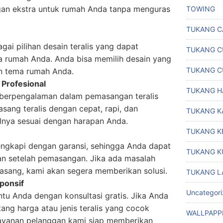
an ekstra untuk rumah Anda tanpa menguras
TOWING
TUKANG C
ai pilihan desain teralis yang dapat
TUKANG C
a rumah Anda. Anda bisa memilih desain yang
TUKANG C
an tema rumah Anda.
Profesional
TUKANG H
t berpengalaman dalam pemasangan teralis
sang teralis dengan cepat, rapi, dan
TUKANG K
lnya sesuai dengan harapan Anda.
TUKANG K
engkapi dengan garansi, sehingga Anda dapat
TUKANG K
 setelah pemasangan. Jika ada masalah
pasang, kami akan segera memberikan solusi.
TUKANG L
ponsif
Uncategor
tu Anda dengan konsultasi gratis. Jika Anda
ang harga atau jenis teralis yang cocok
WALLPAPP
layanan pelanggan kami siap memberikan