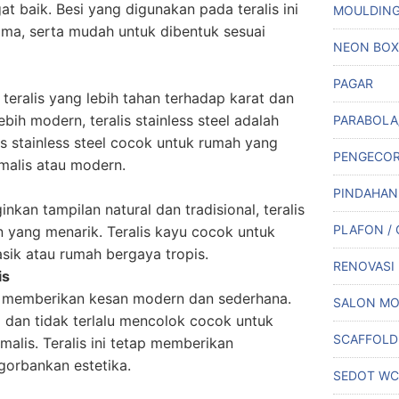
t baik. Besi yang digunakan pada teralis ini
MOULDIN
ama, serta mudah untuk dibentuk sesuai
NEON BOX
PAGAR
teralis yang lebih tahan terhadap karat dan
ebih modern, teralis stainless steel adalah
PARABOLA
lis stainless steel cocok untuk rumah yang
PENGECO
alis atau modern.
PINDAHAN
kan tampilan natural dan tradisional, teralis
PLAFON /
n yang menarik. Teralis kayu cocok untuk
sik atau rumah bergaya tropis.
RENOVASI
is
is memberikan kesan modern dan sederhana.
SALON MO
dan tidak terlalu mencolok cocok untuk
SCAFFOLD
alis. Teralis ini tetap memberikan
gorbankan estetika.
SEDOT WC