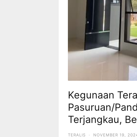
Kegunaan Teral
Pasuruan/Pand
Terjangkau, Be
TERALIS
·
NOVEMBER 19, 202