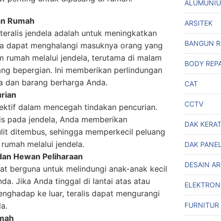
ALUMUNI
an Rumah
ARSITEK
 teralis jendela adalah untuk meningkatkan
BANGUN 
ela dapat menghalangi masuknya orang yang
am rumah melalui jendela, terutama di malam
BODY REPA
ang bepergian. Ini memberikan perlindungan
a dan barang berharga Anda.
CAT
rian
CCTV
efektif dalam mencegah tindakan pencurian.
s pada jendela, Anda memberikan
DAK KERA
ulit ditembus, sehingga memperkecil peluang
rumah melalui jendela.
DAK PANE
dan Hewan Peliharaan
DESAIN A
gat berguna untuk melindungi anak-anak kecil
a. Jika Anda tinggal di lantai atas atau
ELEKTRON
enghadap ke luar, teralis dapat mengurangi
la.
FURNITUR
umah