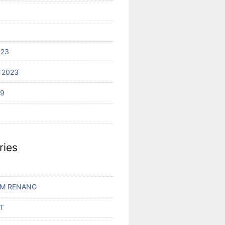
023
 2023
19
ries
AM RENANG
T