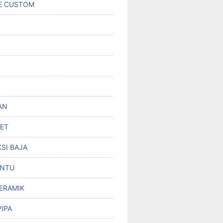
E CUSTOM
AN
SET
SI BAJA
INTU
KERAMIK
PIPA