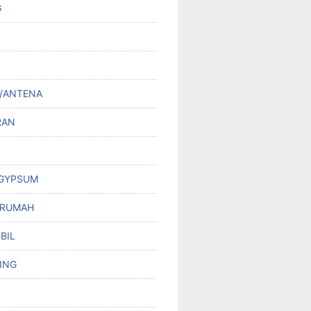
G
/ANTENA
RAN
 GYPSUM
 RUMAH
BIL
ING