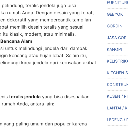
FURNITUR
pelindung, teralis jendela juga bisa
tika rumah Anda. Dengan desain yang tepat,
GEBYOK
emen dekoratif yang mempercantik tampilan
GORDIN
pat memilih desain teralis yang sesuai
itu klasik, modern, atau minimalis.
JASA COR
 Bencana Alam
gsi untuk melindungi jendela dari dampak
KANOPI
gin kencang atau hujan lebat. Selain itu,
KELISTRIK
elindungi kaca jendela dari kerusakan akibat
KITCHEN 
KONSTRUK
enis
teralis jendela
yang bisa disesuaikan
KUSEN / P
rumah Anda, antara lain:
LANTAI / 
LEDENG / 
ihan yang paling umum dan populer karena