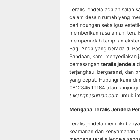
Teralis jendela adalah salah 
dalam desain rumah yang me
perlindungan sekaligus estetik
memberikan rasa aman, terali
memperindah tampilan ekster
Bagi Anda yang berada di Pa
Pandaan, kami menyediakan 
pemasangan
teralis jendela
d
terjangkau, bergaransi, dan 
yang cepat. Hubungi kami di
081234599164 atau kunjungi
tukangpasuruan.com
untuk inf
Mengapa Teralis Jendela Pe
Teralis jendela memiliki bany
keamanan dan kenyamanan ru
mengapa teralis jendela sang