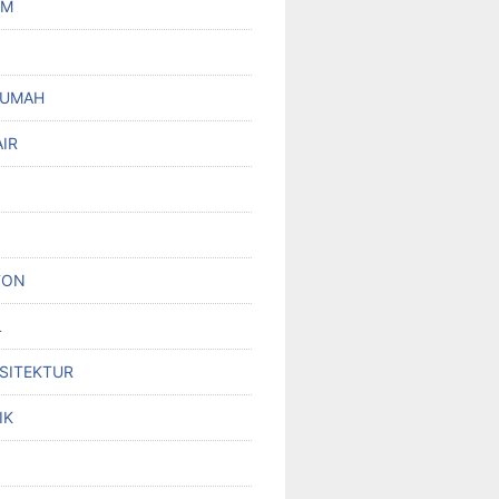
UM
RUMAH
IR
TON
L
RSITEKTUR
IK