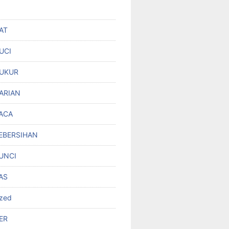
AT
UCI
UKUR
ARIAN
ACA
EBERSIHAN
UNCI
AS
ized
ER