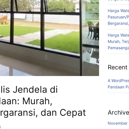
Harga Water
Pasuruan/P
Bergaransi
Harga Wate
Murah, Ter
Pemasanga
Recent
A WordPre
is Jendela di
Pandaan P
aan: Murah,
rgaransi, dan Cepat
Archiv
November
4