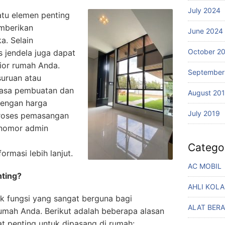
July 2024
satu elemen penting
mberikan
June 2024
a. Selain
October 2
s jendela juga dapat
ior rumah Anda.
September
suruan atau
jasa pembuatan dan
August 20
engan harga
July 2019
proses pemasangan
 nomor admin
Catego
ormasi lebih lanjut.
AC MOBIL
nting?
AHLI KOL
ak fungsi yang sangat berguna bagi
ALAT BERA
mah Anda. Berikut adalah beberapa alasan
at penting untuk dipasang di rumah: