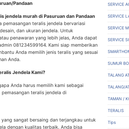
suruan/Pandaan
SERVICE A
lis jendela murah di Pasuruan dan Pandaan
SERVICE L
a pemasangan teralis jendela bervariasi
SERVICE M
desain, dan ukuran jendela. Untuk
tau penawaran yang lebih jelas, Anda dapat
SERVICE S
admin 081234599164. Kami siap memberikan
SMARTHO
mbantu Anda memilih jenis teralis yang sesuai
han Anda.
SUMUR BO
ralis Jendela Kami?
TALANG A
gapa Anda harus memilih kami sebagai
TALANG/A
pemasangan teralis jendela di
TAMAN / 
TERALIS
yang sangat bersaing dan terjangkau untuk
Tips
la dengan kualitas terbaik. Anda bisa