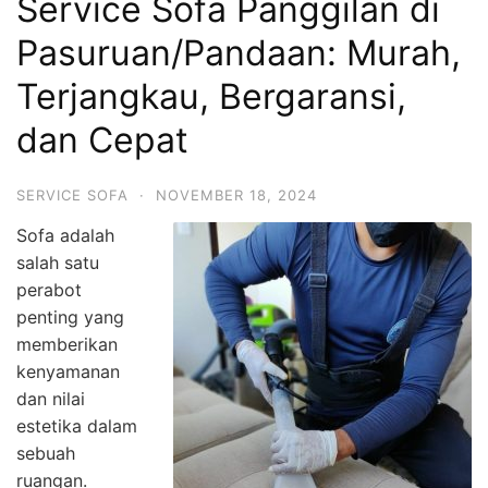
Service Sofa Panggilan di
Pasuruan/Pandaan: Murah,
Terjangkau, Bergaransi,
dan Cepat
SERVICE SOFA
·
NOVEMBER 18, 2024
Sofa adalah
salah satu
perabot
penting yang
memberikan
kenyamanan
dan nilai
estetika dalam
sebuah
ruangan.