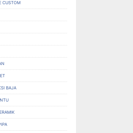
E CUSTOM
AN
SET
SI BAJA
INTU
KERAMIK
PIPA