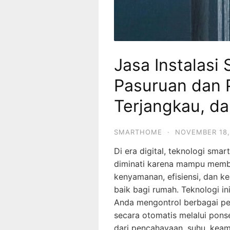
Jasa Instalasi
Pasuruan dan 
Terjangkau, da
SMARTHOME
·
NOVEMBER 18,
Di era digital, teknologi sma
diminati karena mampu memb
kenyamanan, efisiensi, dan k
baik bagi rumah. Teknologi i
Anda mengontrol berbagai p
secara otomatis melalui ponsel
dari pencahayaan, suhu, keam