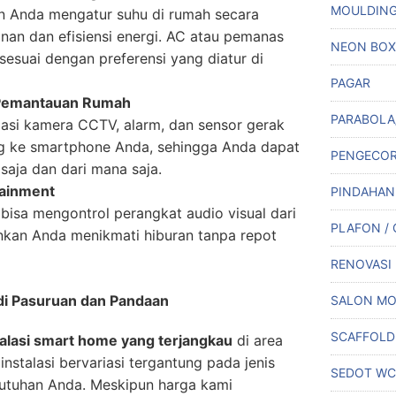
MOULDIN
n Anda mengatur suhu di rumah secara
an dan efisiensi energi. AC atau pemanas
NEON BOX
sesuai dengan preferensi yang diatur di
PAGAR
Pemantauan Rumah
PARABOLA
asi kamera CCTV, alarm, dan sensor gerak
g ke smartphone Anda, sehingga Anda dapat
PENGECO
aja dan dari mana saja.
tainment
PINDAHAN
 bisa mengontrol perangkat audio visual dari
PLAFON /
nkan Anda menikmati hiburan tanpa repot
RENOVASI
di Pasuruan dan Pandaan
SALON MO
SCAFFOLD
talasi smart home yang terjangkau
di area
nstalasi bervariasi tergantung pada jenis
SEDOT WC
butuhan Anda. Meskipun harga kami