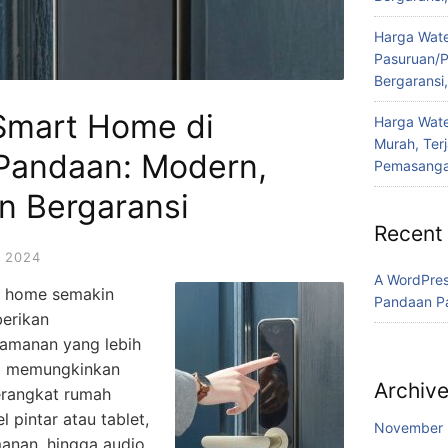
Harga Water
Pasuruan/P
Bergaransi
 Smart Home di
Harga Wate
Murah, Ter
Pandaan: Modern,
Pemasanga
n Bergaransi
Recent
 2024
A WordPre
rt home semakin
Pandaan P
erikan
eamanan yang lebih
ni memungkinkan
Archiv
erangkat rumah
 pintar atau tablet,
November
anan, hingga audio