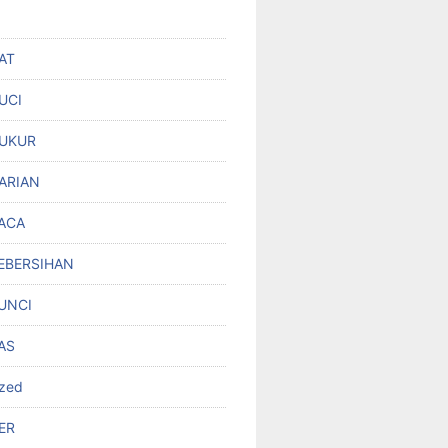
AT
UCI
UKUR
ARIAN
ACA
EBERSIHAN
UNCI
AS
ized
ER