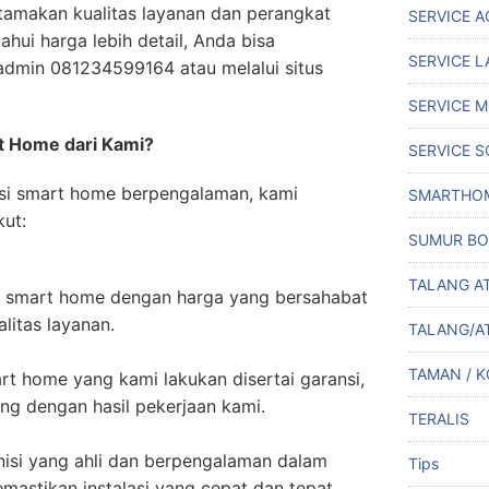
tamakan kualitas layanan dan perangkat
SERVICE A
hui harga lebih detail, Anda bisa
SERVICE L
dmin 081234599164 atau melalui situs
SERVICE M
t Home dari Kami?
SERVICE S
asi smart home berpengalaman, kami
SMARTHO
ut:
SUMUR BO
TALANG A
 smart home dengan harga yang bersahabat
itas layanan.
TALANG/A
TAMAN / 
 home yang kami lakukan disertai garansi,
ng dengan hasil pekerjaan kami.
TERALIS
knisi yang ahli dan berpengalaman dalam
Tips
mastikan instalasi yang cepat dan tepat.