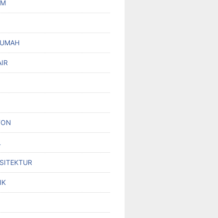
UM
RUMAH
IR
TON
L
RSITEKTUR
IK