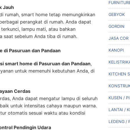
FURNITUR
k Jauh
 di rumah, smart home tetap memungkinkan
GEBYOK
berbagai perangkat di rumah. Anda dapat
GORDIN
terkunci, lampu mati, atau bahkan
 saat sebelum Anda tiba di rumah.
JASA COR
KANOPI
e di Pasuruan dan Pandaan
KELISTRIK
lasi smart home di Pasuruan dan Pandaan
,
yanan untuk memenuhi kebutuhan Anda, di
KITCHEN 
KONSTRUK
hayaan Cerdas
KUSEN / P
das, Anda dapat mengatur lampu di seluruh
 baik untuk intensitas cahaya maupun warna.
LANTAI / 
atur otomatis sesuai waktu atau kondisi
LEDENG / 
ntrol Pendingin Udara