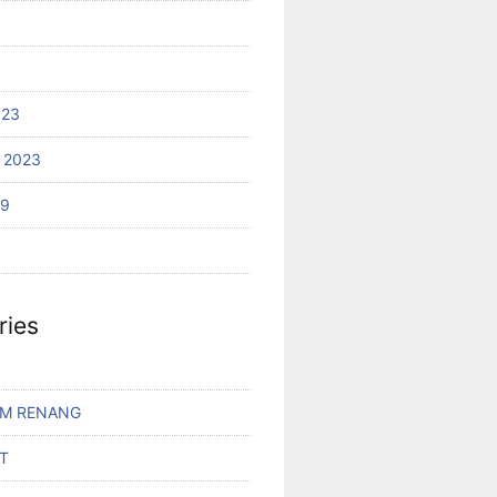
023
 2023
19
ries
AM RENANG
T