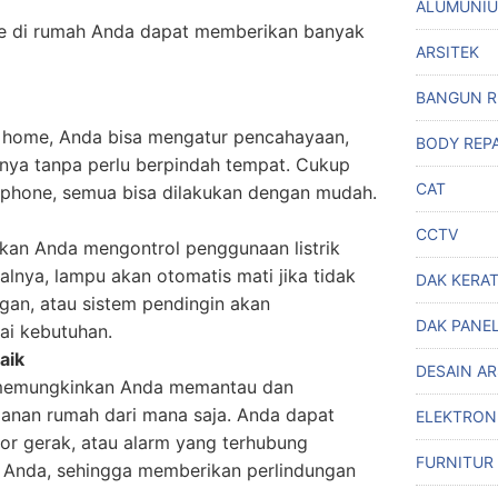
ALUMUNI
me di rumah Anda dapat memberikan banyak
ARSITEK
BANGUN 
 home, Anda bisa mengatur pencahayaan,
BODY REPA
nnya tanpa perlu berpindah tempat. Cukup
CAT
tphone, semua bisa dilakukan dengan mudah.
CCTV
an Anda mengontrol penggunaan listrik
salnya, lampu akan otomatis mati jika tidak
DAK KERA
gan, atau sistem pendingin akan
DAK PANE
ai kebutuhan.
aik
DESAIN A
memungkinkan Anda memantau dan
anan rumah dari mana saja. Anda dapat
ELEKTRON
r gerak, atau alarm yang terhubung
FURNITUR
 Anda, sehingga memberikan perlindungan