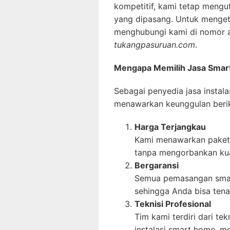
kompetitif, kami tetap mengu
yang dipasang. Untuk mengeta
menghubungi kami di nomor a
tukangpasuruan.com
.
Mengapa Memilih Jasa Smar
Sebagai penyedia jasa instal
menawarkan keunggulan berik
Harga Terjangkau
Kami menawarkan paket
tanpa mengorbankan kual
Bergaransi
Semua pemasangan smart
sehingga Anda bisa tena
Teknisi Profesional
Tim kami terdiri dari te
instalasi smart home, me