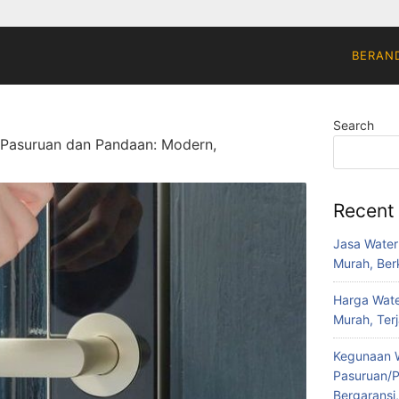
BERAN
Search
i Pasuruan dan Pandaan: Modern,
Recent
Jasa Water
Murah, Berk
Harga Wate
Murah, Ter
Kegunaan W
Pasuruan/P
Bergaransi