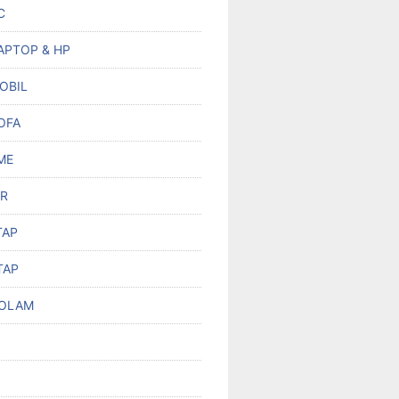
C
APTOP & HP
OBIL
OFA
ME
R
TAP
TAP
KOLAM