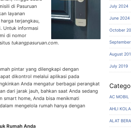
isili di Pasuruan
July 2024
kan layanan
June 2024
harga terjangkau,
. Untuk informasi
October 2
ami di nomor
September
situs
tukangpasuruan.com
.
August 20
July 2019
mah pintar yang dilengkapi dengan
pat dikontrol melalui aplikasi pada
ngkinkan Anda mengatur berbagai perangkat
Catego
an dari jarak jauh, bahkan saat Anda sedang
AC MOBIL
an smart home, Anda bisa menikmati
dalam mengelola rumah hanya dengan
AHLI KOL
ALAT BERA
tuk Rumah Anda