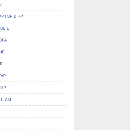
C
APTOP & HP
OBIL
OFA
ME
R
TAP
TAP
KOLAM