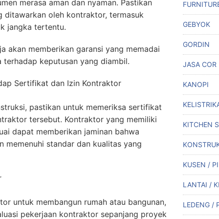
sumen merasa aman dan nyaman. Pastikan
FURNITUR
 ditawarkan oleh kontraktor, termasuk
GEBYOK
k jangka tertentu.
GORDIN
saja akan memberikan garansi yang memadai
 terhadap keputusan yang diambil.
JASA COR
dap Sertifikat dan Izin Kontraktor
KANOPI
KELISTRIK
struksi, pastikan untuk memeriksa sertifikat
ntraktor tersebut. Kontraktor yang memiliki
KITCHEN 
sesuai dapat memberikan jaminan bahwa
n memenuhi standar dan kualitas yang
KONSTRUK
KUSEN / P
r
LANTAI / 
ktor untuk membangun rumah atau bangunan,
LEDENG / 
luasi pekerjaan kontraktor sepanjang proyek