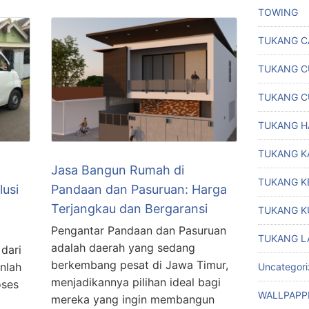
TOWING
TUKANG C
TUKANG C
TUKANG C
TUKANG H
TUKANG K
Jasa Bangun Rumah di
TUKANG K
usi
Pandaan dan Pasuruan: Harga
Terjangkau dan Bergaransi
TUKANG K
Pengantar Pandaan dan Pasuruan
TUKANG L
adalah daerah yang sedang
dari
berkembang pesat di Jawa Timur,
anlah
Uncategor
menjadikannya pilihan ideal bagi
oses
WALLPAPP
mereka yang ingin membangun