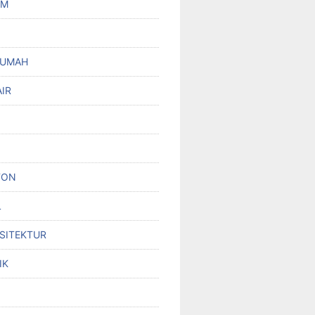
UM
RUMAH
IR
TON
L
RSITEKTUR
IK