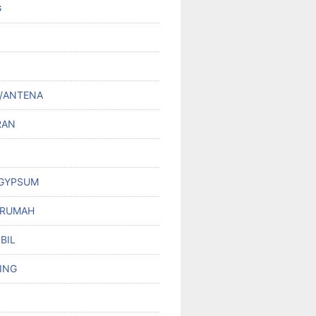
G
/ANTENA
RAN
 GYPSUM
 RUMAH
BIL
ING