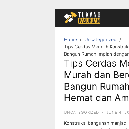
Skip
to
content
Home
Uncategorized
Tips Cerdas Memilih Konstruk
Bangun Rumah Impian denga
Tips Cerdas Me
Murah dan Berg
Bangun Rumah
Hemat dan Am
UNCATEGORIZED
·
JUNE 4, 2
Konstruksi bangunan menjadi 