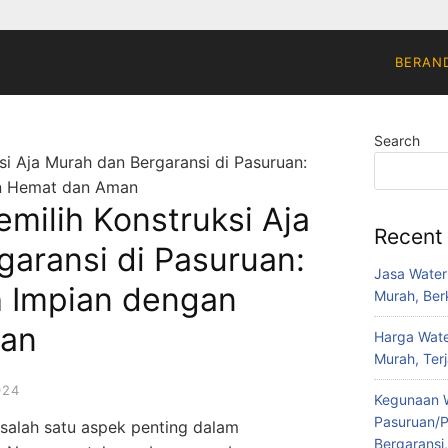
BERAN
Search
si Aja Murah dan Bergaransi di Pasuruan:
n Hemat dan Aman
milih Konstruksi Aja
Recent
aransi di Pasuruan:
Jasa Water
 Impian dengan
Murah, Berk
an
Harga Wate
Murah, Ter
024
Kegunaan W
Pasuruan/P
salah satu aspek penting dalam
Bergaransi