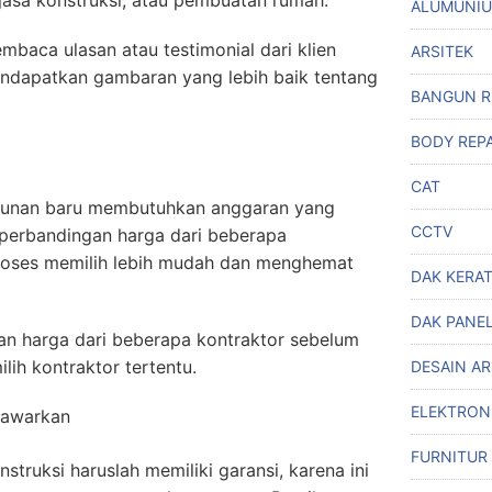
 jasa konstruksi, atau pembuatan rumah.
ALUMUNI
embaca ulasan atau testimonial dari klien
ARSITEK
ndapatkan gambaran yang lebih baik tentang
BANGUN 
BODY REPA
CAT
unan baru membutuhkan anggaran yang
CCTV
, perbandingan harga dari beberapa
roses memilih lebih mudah dan menghemat
DAK KERA
DAK PANE
n harga dari beberapa kontraktor sebelum
ih kontraktor tertentu.
DESAIN A
ELEKTRON
tawarkan
FURNITUR
struksi haruslah memiliki garansi, karena ini