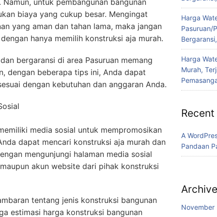
. Namun, untuk pembangunan bangunan
lukan biaya yang cukup besar. Mengingat
Harga Water
nan yang aman dan tahan lama, maka jangan
Pasuruan/P
dengan hanya memilih konstruksi aja murah.
Bergaransi
Harga Wate
h dan bergaransi di area Pasuruan memang
Murah, Ter
, dengan beberapa tips ini, Anda dapat
Pemasanga
sesuai dengan kebutuhan dan anggaran Anda.
Sosial
Recent
 memiliki media sosial untuk mempromosikan
A WordPre
Anda dapat mencari konstruksi aja murah dan
Pandaan P
dengan mengunjungi halaman media sosial
 maupun akun website dari pihak konstruksi
Archiv
ambaran tentang jenis konstruksi bangunan
November
ga estimasi harga konstruksi bangunan