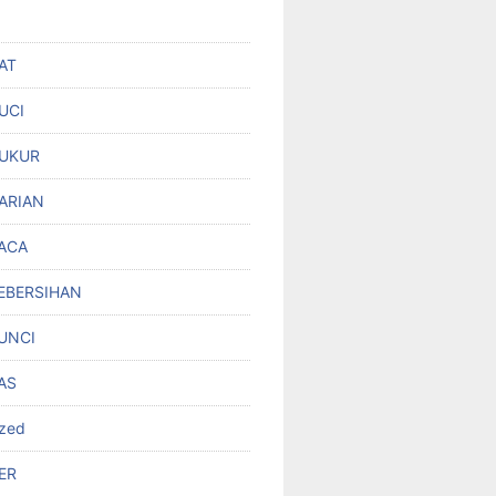
AT
UCI
UKUR
ARIAN
ACA
EBERSIHAN
UNCI
AS
ized
ER