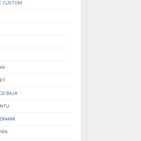
E CUSTOM
AN
SET
SI BAJA
INTU
KERAMIK
PIPA