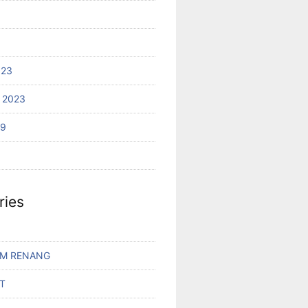
023
 2023
19
ries
AM RENANG
T