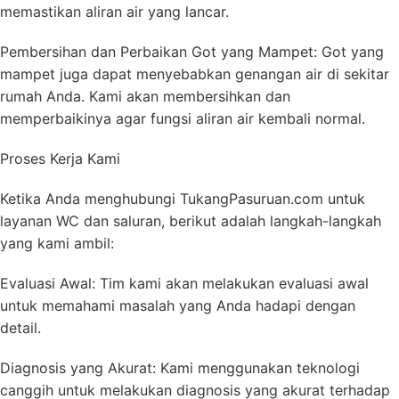
memastikan aliran air yang lancar.
Pembersihan dan Perbaikan Got yang Mampet: Got yang
mampet juga dapat menyebabkan genangan air di sekitar
rumah Anda. Kami akan membersihkan dan
memperbaikinya agar fungsi aliran air kembali normal.
Proses Kerja Kami
Ketika Anda menghubungi TukangPasuruan.com untuk
layanan WC dan saluran, berikut adalah langkah-langkah
yang kami ambil:
Evaluasi Awal: Tim kami akan melakukan evaluasi awal
untuk memahami masalah yang Anda hadapi dengan
detail.
Diagnosis yang Akurat: Kami menggunakan teknologi
canggih untuk melakukan diagnosis yang akurat terhadap