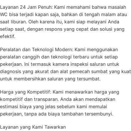
Layanan 24 Jam Penuh: Kami memahami bahwa masalah
WC bisa terjadi kapan saja, bahkan di tengah malam atau
saat liburan. Oleh karena itu, kami siap melayani Anda
setiap saat, dengan respons yang cepat dan solusi yang
efektif.
Peralatan dan Teknologi Modern: Kami menggunakan
peralatan canggih dan teknologi terbaru untuk setiap
pekerjaan. Ini termasuk kamera inspeksi saluran untuk
diagnosis yang akurat dan alat pemecah sumbat yang kuat
untuk membersihkan saluran yang tersumbat.
Harga yang Kompetitif: Kami menawarkan harga yang
kompetitif dan transparan. Anda akan mendapatkan
estimasi biaya yang jelas sebelum kami memulai
pekerjaan, tanpa ada biaya tambahan tersembunyi.
Layanan yang Kami Tawarkan