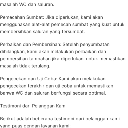
masalah WC dan saluran.
Pemecahan Sumbat: Jika diperlukan, kami akan
menggunakan alat-alat pemecah sumbat yang kuat untuk
membersihkan saluran yang tersumbat.
Perbaikan dan Pembersihan: Setelah penyumbatan
dihilangkan, kami akan melakukan perbaikan dan
pembersihan tambahan jika diperlukan, untuk memastikan
masalah tidak terulang.
Pengecekan dan Uji Coba: Kami akan melakukan
pengecekan terakhir dan uji coba untuk memastikan
bahwa WC dan saluran berfungsi secara optimal.
Testimoni dari Pelanggan Kami
Berikut adalah beberapa testimoni dari pelanggan kami
yang puas dengan layanan kami: