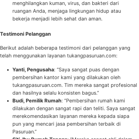
menghilangkan kuman, virus, dan bakteri dari
ruangan Anda, menjaga lingkungan hidup atau
bekerja menjadi lebih sehat dan aman.
Testimoni Pelanggan
Berikut adalah beberapa testimoni dari pelanggan yang
telah menggunakan layanan tukangpasuruan.com:
Yanti, Pengusaha
: “Saya sangat puas dengan
pembersihan kantor kami yang dilakukan oleh
tukangpasuruan.com. Tim mereka sangat profesional
dan hasilnya selalu konsisten bagus.”
Budi, Pemilik Rumah
: “Pembersihan rumah kami
dilakukan dengan sangat rapi dan teliti. Saya sangat
merekomendasikan layanan mereka kepada siapa
pun yang mencari jasa pembersihan terbaik di
Pasuruan.”