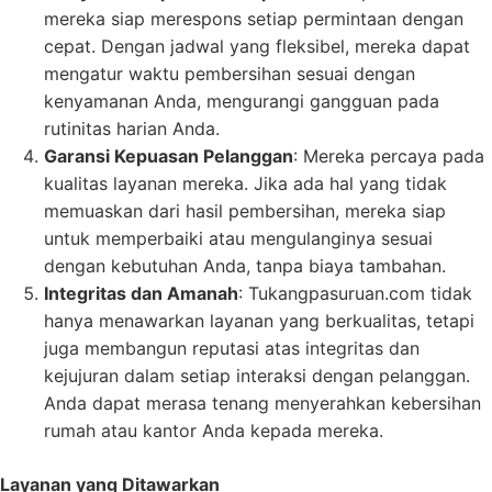
mereka siap merespons setiap permintaan dengan
cepat. Dengan jadwal yang fleksibel, mereka dapat
mengatur waktu pembersihan sesuai dengan
kenyamanan Anda, mengurangi gangguan pada
rutinitas harian Anda.
Garansi Kepuasan Pelanggan
: Mereka percaya pada
kualitas layanan mereka. Jika ada hal yang tidak
memuaskan dari hasil pembersihan, mereka siap
untuk memperbaiki atau mengulanginya sesuai
dengan kebutuhan Anda, tanpa biaya tambahan.
Integritas dan Amanah
: Tukangpasuruan.com tidak
hanya menawarkan layanan yang berkualitas, tetapi
juga membangun reputasi atas integritas dan
kejujuran dalam setiap interaksi dengan pelanggan.
Anda dapat merasa tenang menyerahkan kebersihan
rumah atau kantor Anda kepada mereka.
Layanan yang Ditawarkan