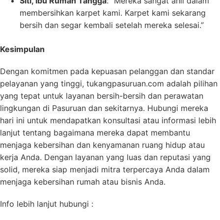
Siti, Ibu Rumah Tangga
: “Mereka sangat ahli dalam
membersihkan karpet kami. Karpet kami sekarang
bersih dan segar kembali setelah mereka selesai.”
Kesimpulan
Dengan komitmen pada kepuasan pelanggan dan standar
pelayanan yang tinggi, tukangpasuruan.com adalah pilihan
yang tepat untuk layanan bersih-bersih dan perawatan
lingkungan di Pasuruan dan sekitarnya. Hubungi mereka
hari ini untuk mendapatkan konsultasi atau informasi lebih
lanjut tentang bagaimana mereka dapat membantu
menjaga kebersihan dan kenyamanan ruang hidup atau
kerja Anda. Dengan layanan yang luas dan reputasi yang
solid, mereka siap menjadi mitra terpercaya Anda dalam
menjaga kebersihan rumah atau bisnis Anda.
Info lebih lanjut hubungi :