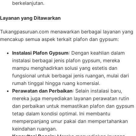
berkelanjutan.
Layanan yang Ditawarkan
Tukangpasuruan.com menawarkan berbagai layanan yang
mencakup semua aspek terkait plafon dan gypsum:
Instalasi Plafon Gypsum
: Dengan keahlian dalam
instalasi berbagai jenis plafon gypsum, mereka
mampu menghadirkan solusi yang estetis dan
fungsional untuk berbagai jenis ruangan, mulai dari
rumah tinggal hingga ruang komersial.
Perawatan dan Perbaikan
: Selain instalasi baru,
mereka juga menyediakan layanan perawatan rutin
dan perbaikan untuk memastikan plafon dan gypsum
tetap dalam kondisi optimal. Ini membantu
memperpanjang umur pakai dan mempertahankan
keindahan ruangan.