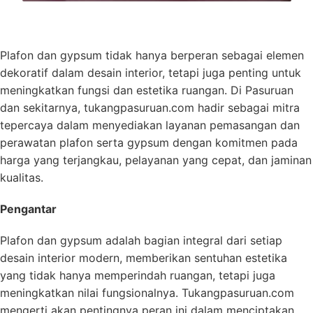
Plafon dan gypsum tidak hanya berperan sebagai elemen
dekoratif dalam desain interior, tetapi juga penting untuk
meningkatkan fungsi dan estetika ruangan. Di Pasuruan
dan sekitarnya, tukangpasuruan.com hadir sebagai mitra
tepercaya dalam menyediakan layanan pemasangan dan
perawatan plafon serta gypsum dengan komitmen pada
harga yang terjangkau, pelayanan yang cepat, dan jaminan
kualitas.
Pengantar
Plafon dan gypsum adalah bagian integral dari setiap
desain interior modern, memberikan sentuhan estetika
yang tidak hanya memperindah ruangan, tetapi juga
meningkatkan nilai fungsionalnya. Tukangpasuruan.com
mengerti akan pentingnya peran ini dalam menciptakan