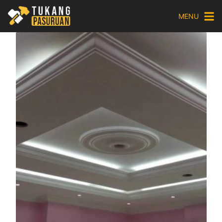
Skip
MENU
to
content